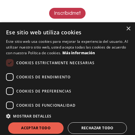
Inscríbidme!!
×
Ese sitio web utiliza cookies
Este sitio web usa cookies para mejorar la experiencia del usuario. Al
utilizar nuestro sitio web, usted acepta todas las cookies de acuerdo
con nuestra Política de cookies.
Más información
COOKIES ESTRICTAMENTE NECESARIAS
Copyright Maite Carrasco 2025. Todos los
COOKIES DE RENDIMIENTO
derechos reservados.
Panel de usuario
|
Aviso
Legal
|
Terminos de contratación
COOKIES DE PREFERENCIAS
COOKIES DE FUNCIONALIDAD
Financiado por la Unión Europea – NextGenerationEU
MOSTRAR DETALLES
ACEPTAR TODO
RECHAZAR TODO